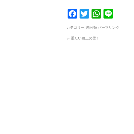
Facebook
Twitter
WhatsA
Line
カテゴリー:
未分類
パーマリンク
←
重たい膝上の雪！