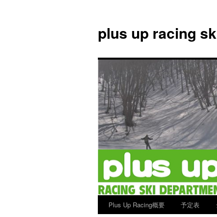
plus up racing s
Plus Up Racing概要
予定表
コ