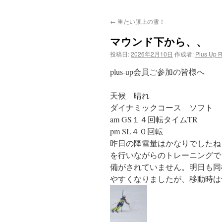
ン
←
重たい膝上の雪！
テ
マウンド下から、、
ン
投稿日:
2026年2月10日
作成者:
Plus Up 
ツ
plus-up会員ご参加の皆様へ
へ
天候 晴れ
ス
ダイナミックコース ソフト
am GS１４回転タイムTR
キ
pm SL４０回転
ッ
昨日の降雪量はかなりでしたね
を行いながらのトレーニングで
プ
備がされていません。明日も同
やすくなりましたが、移動時は