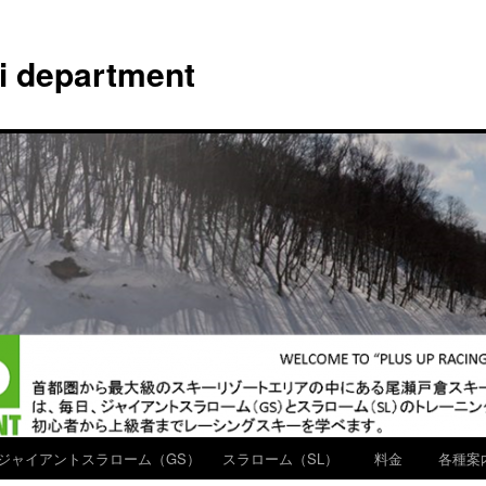
ki department
ジャイアントスラローム（GS）
スラローム（SL）
料金
各種案