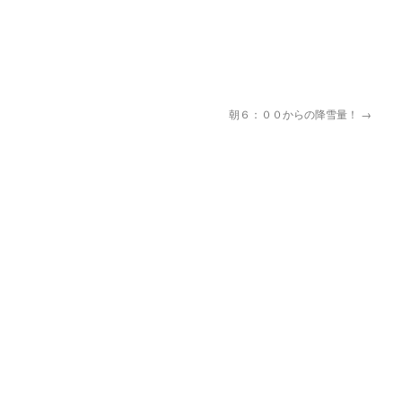
pp
朝６：００からの降雪量！
→