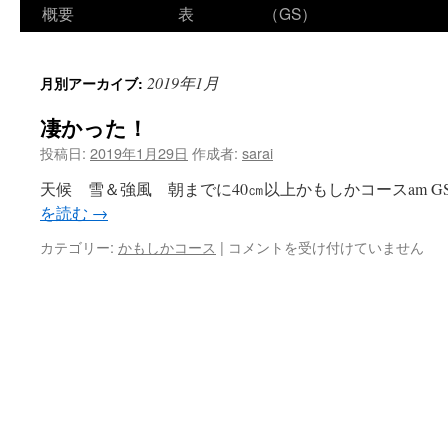
ン
概要
表
（GS）
テ
2019年1月
月別アーカイブ:
ン
凄かった！
ツ
投稿日:
2019年1月29日
作成者:
sarai
へ
天候 雪＆強風 朝までに40㎝以上かもしかコースam G
ス
を読む
→
キ
凄
カテゴリー:
かもしかコース
|
コメントを受け付けていません
か
ッ
っ
た！
プ
は