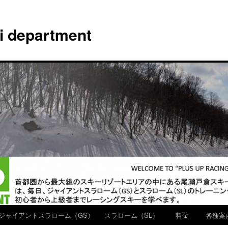
ki department
ジャイアントスラローム（GS）
スラローム（SL）
料金
各種案