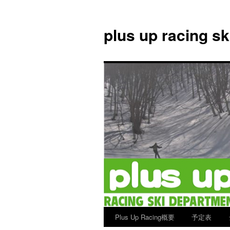
plus up racing s
Plus Up Racing概要
予定表
コ