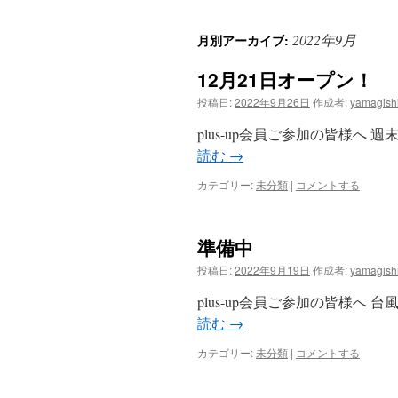
ン
2022年9月
月別アーカイブ:
テ
12月21日オープン！
ン
投稿日:
2022年9月26日
作成者:
yamagish
ツ
plus-up会員ご参加の皆様へ
へ
読む
→
ス
カテゴリー:
未分類
|
コメントする
キ
準備中
ッ
投稿日:
2022年9月19日
作成者:
yamagish
プ
plus-up会員ご参加の皆様へ
読む
→
カテゴリー:
未分類
|
コメントする