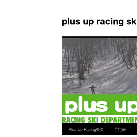
plus up racing s
Plus Up Racing概要
予定表
コ