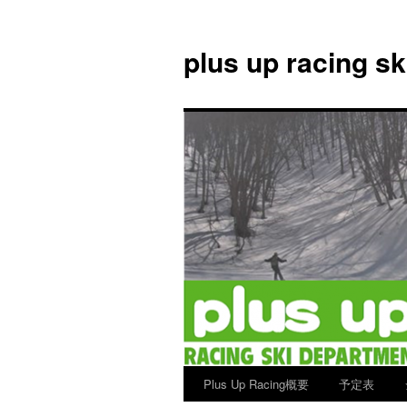
plus up racing s
Plus Up Racing概要
予定表
コ