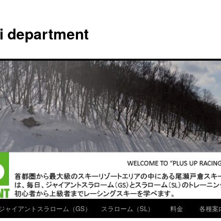
ki department
ジャイアントスラローム（GS）
スラローム（SL）
料金
各種案