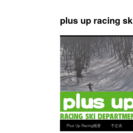
plus up racing s
Plus Up Racing概要
予定表
コ