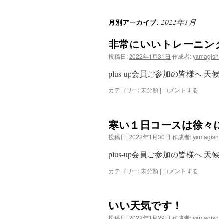
ン
2022年1月
月別アーカイブ:
テ
非常にいいトレーニン
ン
投稿日:
2022年1月31日
作成者:
yamagish
ツ
plus-up会員ご参加の皆様へ 天
へ
カテゴリー:
未分類
|
コメントする
ス
キ
寒い１日コースは徐々
ッ
投稿日:
2022年1月30日
作成者:
yamagish
plus-up会員ご参加の皆様へ 天
プ
カテゴリー:
未分類
|
コメントする
いい天気です！
投稿日:
2022年1月29日
作成者:
yamagish