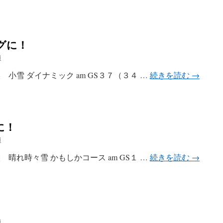
グに！
i
候 小雪 ダイナミック am GS３７（３４ …
続きを読む
→
に！
i
候 晴れ時々雪 かもしかコース am GS１ …
続きを読む
→
i