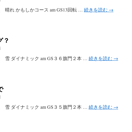
候 晴れ かもしかコース am GS13回転 …
続きを読む
→
グ？
i
候 雪 ダイナミック am GS３６旗門２本 …
続きを読む
→
で
i
候 雪 ダイナミック am GS３５旗門２本 …
続きを読む
→