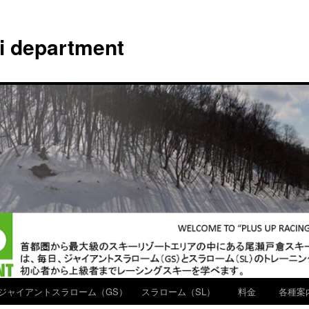
ki department
ジャイアントスラローム（GS）
スラローム（SL）
料金
各種案