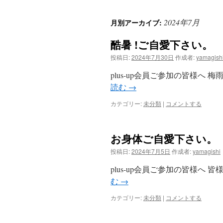
ン
2024年7月
月別アーカイブ:
テ
酷暑 !ご自愛下さい。
ン
投稿日:
2024年7月30日
作成者:
yamagish
ツ
plus-up会員ご参加の皆様へ
へ
読む
→
ス
カテゴリー:
未分類
|
コメントする
キ
お身体ご自愛下さい。
ッ
投稿日:
2024年7月5日
作成者:
yamagishi
プ
plus-up会員ご参加の皆様へ
む
→
カテゴリー:
未分類
|
コメントする