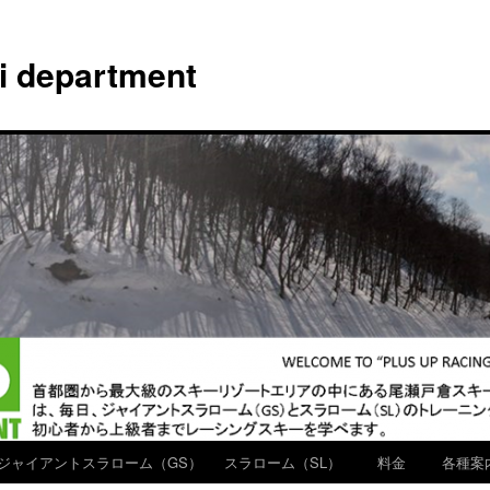
ki department
ジャイアントスラローム（GS）
スラローム（SL）
料金
各種案