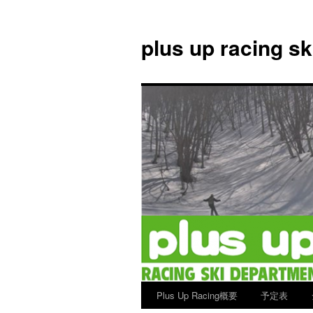
plus up racing s
Plus Up Racing概要
予定表
コ