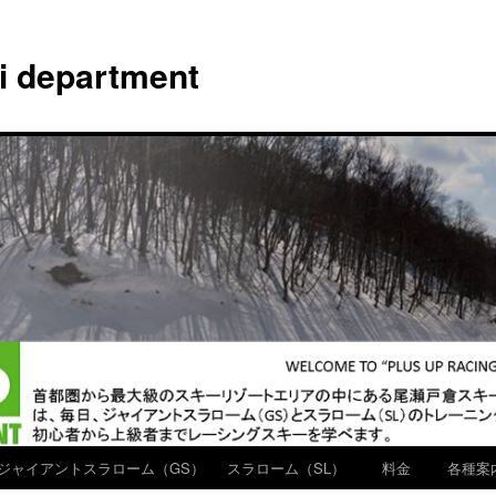
ki department
ジャイアントスラローム（GS）
スラローム（SL）
料金
各種案