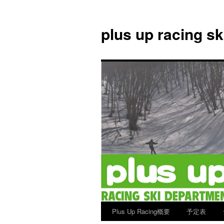
plus up racing s
Plus Up Racing概要
予定表
コ