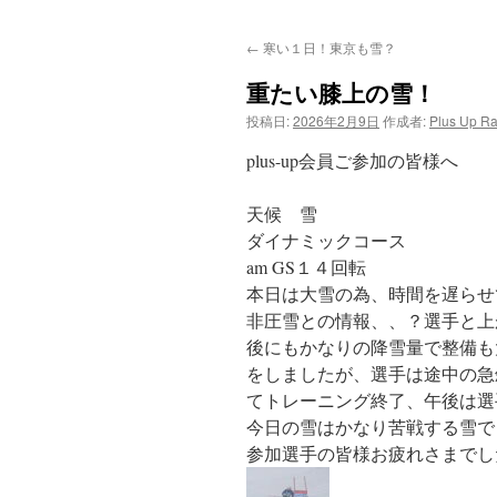
ン
←
寒い１日！東京も雪？
テ
重たい膝上の雪！
ン
投稿日:
2026年2月9日
作成者:
Plus Up R
ツ
plus-up会員ご参加の皆様へ
へ
天候 雪
ス
ダイナミックコース
am GS１４回転
キ
本日は大雪の為、時間を遅らせ
ッ
非圧雪との情報、、？選手と上
後にもかなりの降雪量で整備も
プ
をしましたが、選手は途中の急
てトレーニング終了、午後は選
今日の雪はかなり苦戦する雪で
参加選手の皆様お疲れさまでし