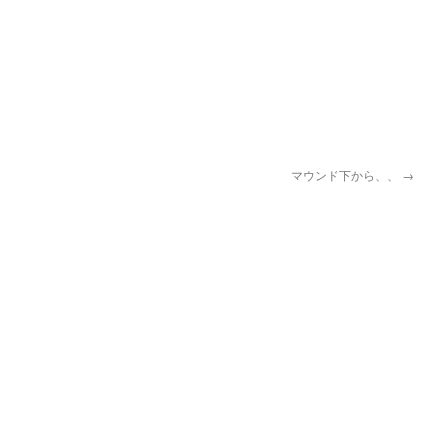
pp
マウンド下から、、
→