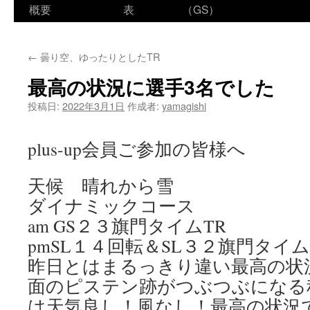
ン
概要
表
（GS）
テ
←
曇り空、ゆったりとしたTR
ン
最高の状況に選手3名でした
ツ
投稿日:
2022年3月1日
作成者:
yamagishi
へ
ス
plus-up会員ご参加の皆様へ
キ
天候 晴れから雪
ッ
ダイナミックコース
プ
am GS２３旗門タイムTR
pmSL１４回転＆SL３２旗門タイム
昨日とはまるっきり違い最高の状
面のピステン跡がつぶつぶになる
は天気良し！風なし！最高の状況