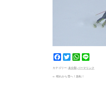
Facebook
Twitter
WhatsA
Line
カテゴリー:
未分類
パーマリンク
←
晴れから雪へ！急転！