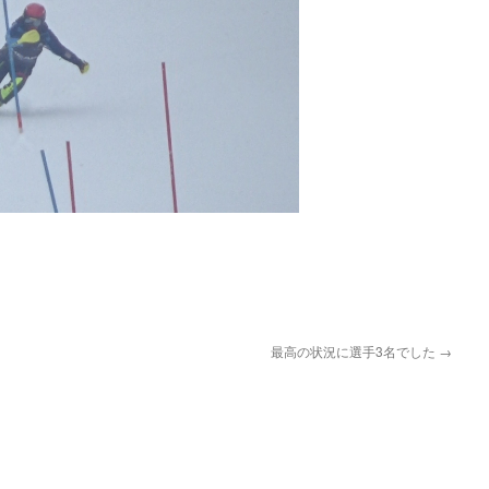
pp
最高の状況に選手3名でした
→