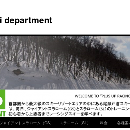
ki department
ジャイアントスラローム（GS）
スラローム（SL）
料金
各種案