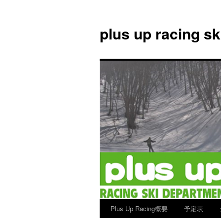
plus up racing s
Plus Up Racing概要
予定表
コ