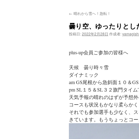
ン
←
晴れから雪へ！急転！
テ
曇り空、ゆったりとした
ン
投稿日:
2022年2月28日
作成者:
yamagish
ツ
へ
plus-up会員ご参加の皆様へ
ス
天候 曇り時々雪
ダイナミック
キ
am GS尾根から急斜面１０＆G
ッ
pm SL１５＆SL３２旗門タイム
天気予報の晴れのはずが予想外
プ
コースも状況もかなり柔らかく
それでも参加選手も少なく、ス
きています。もうちょっとコー