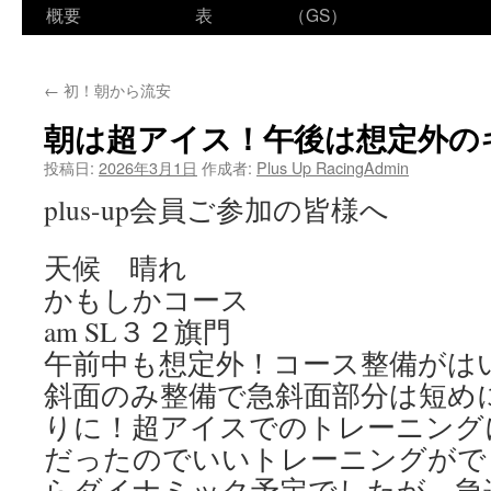
ン
概要
表
（GS）
テ
←
初！朝から流安
ン
朝は超アイス！午後は想定外の
ツ
投稿日:
2026年3月1日
作成者:
Plus Up RacingAdmin
へ
plus-up会員ご参加の皆様へ
ス
天候 晴れ
キ
かもしかコース
ッ
am SL３２旗門
プ
午前中も想定外！コース整備がは
斜面のみ整備で急斜面部分は短め
りに！超アイスでのトレーニング
だったのでいいトレーニングがで
らダイナミック予定でしたが、急