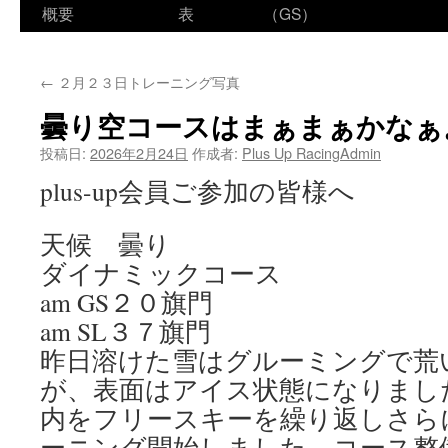
ン
概要
表
（GS）
テ
←
２月２３日トレーニング写真
ン
曇り空コースはまぁまぁかなぁ
ツ
投稿日:
2026年2月24日
作成者:
Plus Up RacingAdmin
へ
plus-up会員ご参加の皆様へ
ス
天候 曇り
キ
ダイナミックコース
ッ
am GS２０旗門
プ
am SL３７旗門
昨日溶けた雪はグルーミングで荒
が、表面はアイス状態になりまし
内をフリースキーを繰り返しさら
ーニング開始しました、コース整