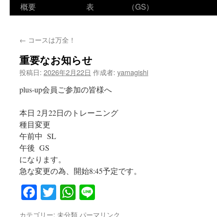
ン
概要
表
（GS）
テ
←
コースは万全！
ン
重要なお知らせ
ツ
投稿日:
2026年2月22日
作成者:
yamagishi
へ
plus-up会員ご参加の皆様へ
ス
本日 2月22日のトレーニング
キ
種目変更
ッ
午前中 SL
午後 GS
プ
になります。
急な変更の為、開始8:45予定です。
Facebook
Twitter
WhatsApp
Line
カテゴリー:
未分類
パーマリンク