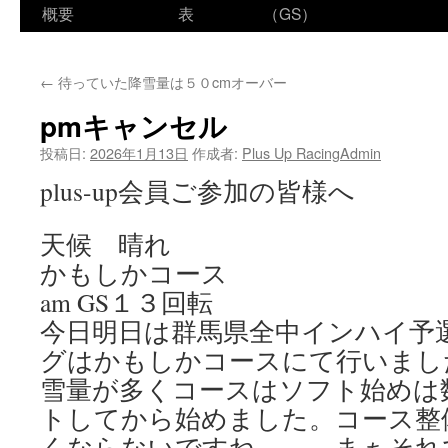
ン
概要
表
（GS）
テ
←
待っていた降雪量は５０cmオーバー
ン
pmキャンセル
ツ
投稿日:
2026年1月13日
作成者:
Plus Up RacingAdmin
へ
plus-up会員ご参加の皆様へ
ス
天候 晴れ
キ
かもしかコース
ッ
am GS１３回転
プ
今日明日は群馬県全中インハイ予
グはかもしかコースにて行いまし
雪量が多くコースはソフト始めは
トしてから始めました。コース整
くならないですね、、、まぁそれ