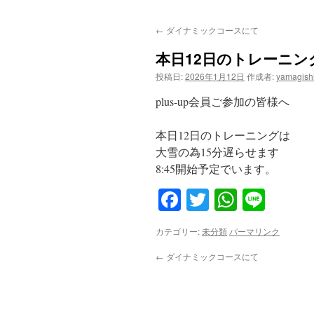
ン
←
ダイナミックコースにて
テ
本日12日のトレーニン
ン
投稿日:
2026年1月12日
作成者:
yamagish
ツ
plus-up会員ご参加の皆様へ
へ
本日12日のトレーニングは
ス
大雪の為15分遅らせます
8:45開始予定でいます。
キ
Facebook
Twitter
WhatsA
Line
ッ
プ
カテゴリー:
未分類
パーマリンク
←
ダイナミックコースにて