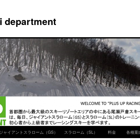
ki department
ジャイアントスラローム（GS）
スラローム（SL）
料金
各種案