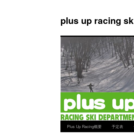
plus up racing s
Plus Up Racing概要
予定表
コ