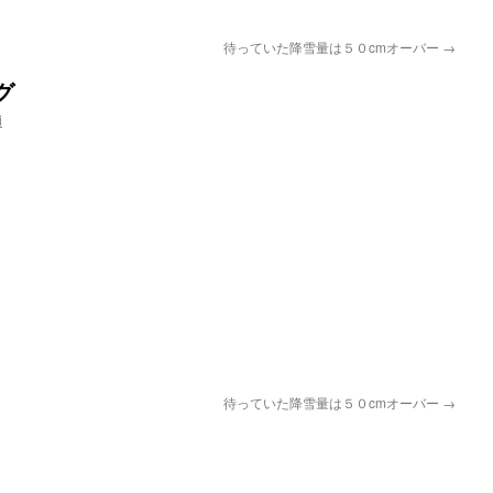
待っていた降雪量は５０cmオーバー
→
グ
i
pp
待っていた降雪量は５０cmオーバー
→