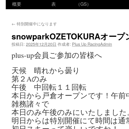
ン
概要
表
（GS）
テ
←
特別開催中になります
ン
snowparkOZETOKURAオープ
ツ
投稿日:
2025年12月20日
作成者:
Plus Up RacingAdmin
へ
plus-up会員ご参加の皆様へ
ス
天候 晴れから曇り
キ
第２Aのみ
ッ
午後 中回転１１回転
プ
本日から戸倉オープンです！午前
雑務諸々で
本日のみ午後のみにいたしました
明日からは特別開催にて時間は通
初日スキーって楽しいですね！