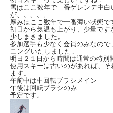
雪はここ数年で一番ゲレンデ中白
が、、、、、
厚みはここ数年で一番薄い状態で
初日から気温も上がり、少量です
少しまきました。
参加選手も少なく会員のみなので
ニングいたしました。
明日２１日から時間は通常の特別
使用スキーは古いのがあれば、そ
ます。
午前中は中回転ブラシメイン
午後は回転ブラシのみ
予定です。