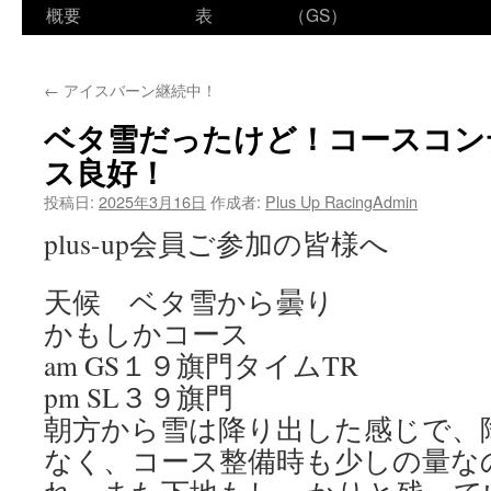
ン
概要
表
（GS）
テ
←
アイスバーン継続中！
ン
ベタ雪だったけど！コースコン
ツ
ス良好！
へ
投稿日:
2025年3月16日
作成者:
Plus Up RacingAdmin
ス
plus-up会員ご参加の皆様へ
キ
天候 ベタ雪から曇り
ッ
かもしかコース
プ
am GS１９旗門タイムTR
pm SL３９旗門
朝方から雪は降り出した感じで、
なく、コース整備時も少しの量な