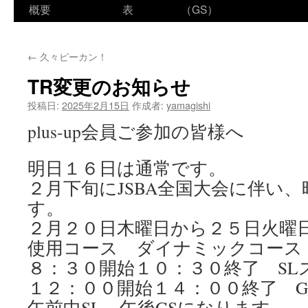
ン
概要
表
（GS）
テ
←
久々ピーカン！
ン
TR変更のお知らせ
ツ
投稿日:
2025年2月15日
作成者:
yamagishi
へ
plus-up会員ご参加の皆様へ
ス
明日１６日は通常です。
キ
２月下旬にJSBA全国大会に伴い
ッ
す。
プ
２月２０日木曜日から２５日火曜
使用コース ダイナミックコース
８：３０開始１０：３０終了 SL
１２：００開始１４：００終了 G
午前中SL、午後GSになります。