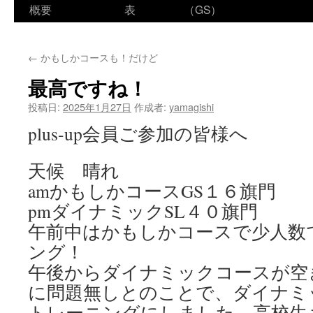
ン
概要
表
（GS）
テ
←
かもしかコースも！だけど
ン
最高ですね！
ツ
投稿日:
2025年1月27日
作成者:
yamagishi
へ
plus-up会員ご参加の皆様へ
ス
天候 晴れ
キ
amかもしかコースGS１６旗門
ッ
pmダイナミックSL４０旗門
プ
午前中はかもしかコースで少人数
ング！
午後からダイナミックコースが空
に問題無しとのことで、ダイナミ
トレーニングにしました。高校生