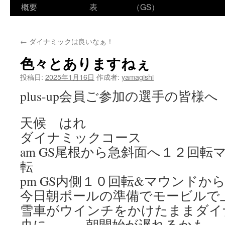
ン
概要
表
（GS）
テ
←
ダイナミックは良いなぁ！
ン
色々とありますねぇ
ツ
投稿日:
2025年1月16日
作成者:
yamagishi
へ
plus-up会員ご参加の選手の皆様へ
ス
天候 はれ
キ
ダイナミックコース
ッ
am GS尾根から急斜面へ１２回転
プ
転
pm GS内側１０回転&マウンドか
今日朝ポールの準備でモービルで
雪車がウインチをかけたままダイ
央に、、、朝開始が遅れるかも、