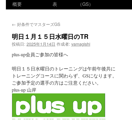
ン
概要
表
（GS）
テ
←
好条件でマスターズGS
ン
明日１月１５日水曜日のTR
ツ
投稿日:
2025年1月14日
作成者:
yamagishi
へ
plus-up会員ご参加の皆様へ
ス
明日１５日水曜日のトレーニングは午前午後共に
キ
トレーニングコースに関わらず、GSになります。
ッ
ご参加予定の選手の方はご注意ください。
plus-up 山岸
プ