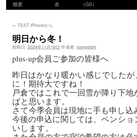
ン
概要
表
（GS）
テ
←
TEST iPhoneから
ン
明日から冬！
ツ
投稿日:
2024年11月18日
作成者:
yamagishi
へ
plus-up会員ご参加の皆様へ
ス
昨日はかなり暖かい感じでしたが
キ
に！期待大ですね！
ッ
戸倉ではこれで一回雪が降り下地
プ
ばと思います。
さて今季会員は現地に手も申し込
今後の申込に関しては、ペンショ
いします。
また会員の方で宿泊希望の方は必