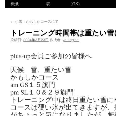
ン
概要
表
（GS）
テ
←
小雪！かもしかコースにて
ン
トレーニング時間帯は重たい雪
ツ
投稿日:
2024年3月23日
作成者:
yamagishi
へ
ス
plus-up会員ご参加の皆様へ
キ
天候 雪、重たい雪
ッ
かもしかコース
プ
am GS１５旗門
pm SL１０&２９旗門
トレーニング中は終日重たい雪に
コースは硬い氷が出てきますが、
がちょっと気になりましたが、無