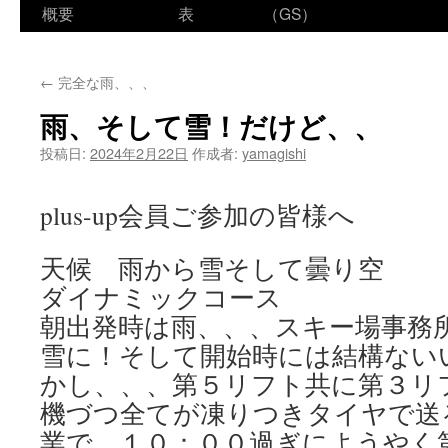
ン
概要
表
（GS）
テ
←
完全な雨、、、
ン
雨、そして雪！だけど、、
ツ
投稿日:
2024年2月22日
作成者:
yamagishi
へ
ス
plus-up会員ご参加の皆様へ
キ
天候 雨から雪そして曇り空
ッ
ダイナミックコース
プ
朝出発時は雨、、、スキー場事務
雪に！そして開始時には結構ない
かし、、、第５リフト共に第３リ
機づつ全てが凍りつきタイヤで送
業で、１０：００過ぎにようやく