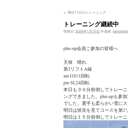
ン
←
明日11日のトレーニング
テ
トレーニング継続中
ン
投稿日:
2024年1月10日
作成者:
yamagish
ツ
へ
plus-up会員ご参加の皆様へ
ス
天候 晴れ
第2リフトA線
キ
am GS11回転
ッ
pm SL24回転
本日も３０分前倒しでトレーニ
プ
ングできました。plus-up
でした。選手も柔らかい雪にス
明日は状況を見てコースを第2
明日は１５分前倒しでトレーニ