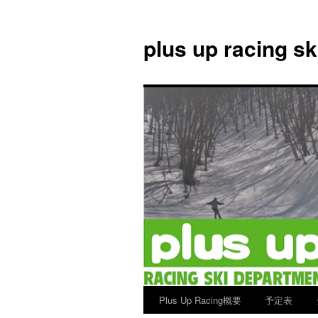
plus up racing s
Plus Up Racing概要
予定表
コ