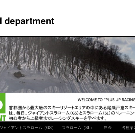
ki department
ジャイアントスラローム（GS）
スラローム（SL）
料金
各種案