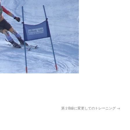
pp
第２B線に変更してのトレーニング
→