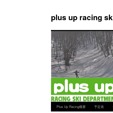
plus up racing s
Plus Up Racing概要
予定表
コ