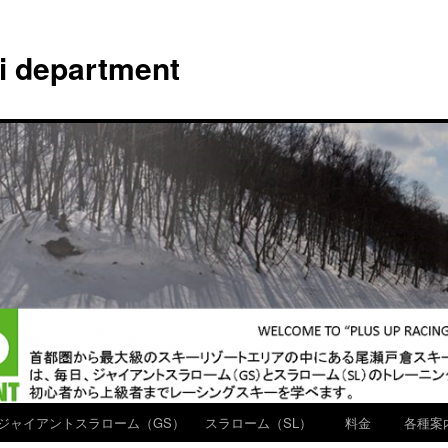
ki department
ジャイアントスラローム（GS）
スラローム（SL）
料金
各種案