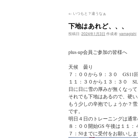
ン
←
いつもと？違うなぁ
テ
下地はあれど、、、
ン
投稿日:
2024年1月3日
作成者:
yamagishi
ツ
へ
plus-up会員ご参加の皆様へ
ス
天候 曇り
７：００から９：３０ GS11
キ
１１：３０から１３：３０ SL
ッ
日に日に雪の厚みが無くなって
それでも下地はあるので、硬い
プ
もう少しの辛抱でしょうか？雪
です。
明日４日のトレーニングは通常
８：００開始GS 午後は１１：
７：50までに受付をお願いしま