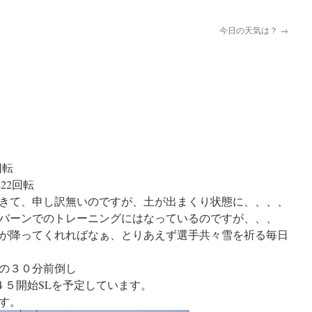
今日の天気は？
→
回転
22回転
きて、申し訳無いのですが、土が出まくり状態に、、、、
バーンでのトレーニングにはなっているのですが、、、
が降ってくれればなぁ、とりあえず選手共々雪を祈る毎日
の３０分前倒し
４５開始SLを予定しています。
す。