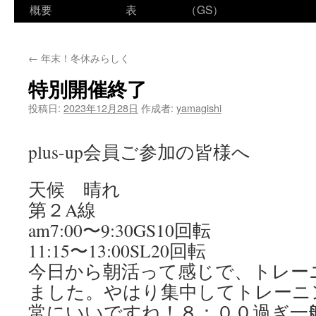
ン
概要
表
（GS）
テ
←
年末！冬休みらしく
ン
特別開催終了
ツ
投稿日:
2023年12月28日
作成者:
yamagishi
へ
ス
plus-up会員ご参加の皆様へ
キ
天候 晴れ
ッ
第２A線
プ
am7:00〜9:30GS10回転
11:15〜13:00SL20回転
今日から朝活って感じで、トレー
ました。やはり集中してトレーニ
常にいいですね！８：００過ぎ一