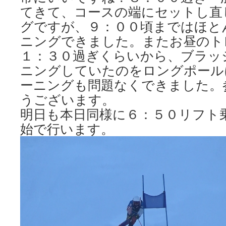
てきて、コースの端にセットし直
グですが、９：００頃まではほと
ニングできました。またお昼のト
１：３０過ぎくらいから、ブラッ
ニングしていたのをロングポール
ーニングも問題なくできました。
うございます。
明日も本日同様に６：５０リフト
始で行います。