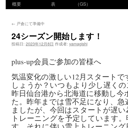
ン
概要
表
（GS）
テ
←
戸倉にて準備中
ン
24シーズン開始します！
ツ
投稿日:
2023年12月8日
作成者:
yamagishi
へ
ス
plus-up会員ご参加の皆様へ
キ
気温変化の激しい12月スタートで
ッ
しょうか？いつもより少し遅くの
プ
昨日仙台港から北海道に移動し今
た。昨年までは雪不足になり、急
ましたが、今回はスタートが遅い
トレーニングを予定しています。
す。それに伴い雪上トレーニング