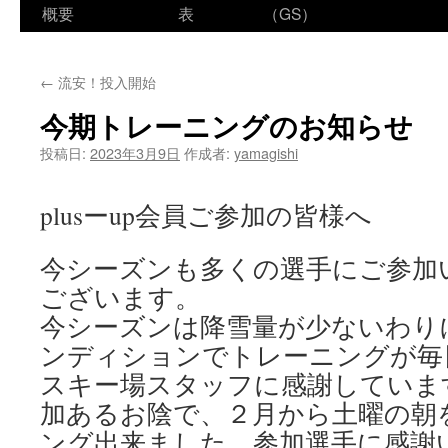
ン
概要
表
（GS）
テ
←
流安！投入開始
ン
今期トレーニングのお知らせ
ツ
投稿日:
2023年3月9日
作成者:
yamagishi
へ
ス
plusーup会員ご参加の皆様へ
キ
今シーズンも多くの選手にご参加
ッ
ございます。
プ
今シーズンは降雪量が少ないわり
ンディションでトレーニングが毎
スキー場スタッフに感謝していま
加あるお陰で、２月から土曜の朝
ング出来ました。参加選手に感謝