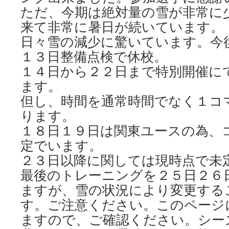
ただ、今期は絶対量の雪が非常に
来て非常に暑日が続いています。
日々雪の減少に驚いています。今
１３日整備点検で休校。
１４日から２２日まで特別開催に
ます。
但し、時間を通常時間でなく１コ
ります。
１８日１９日は関東ユースの為、
定でいます。
２３日以降に関しては現時点で未
最後のトレーニングを２５日２６
ますが、雪の状況により変更する
す。ご注意ください。このページ
ますので、ご確認ください。シー