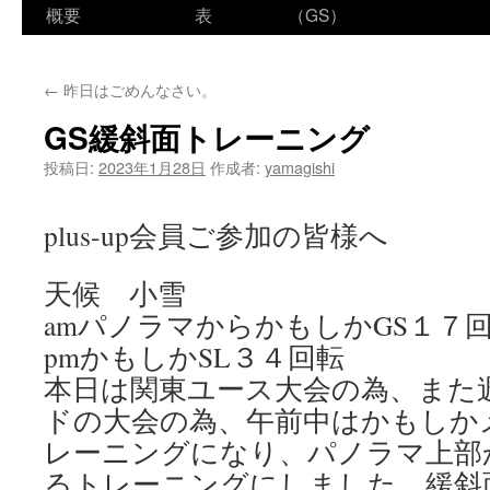
ン
概要
表
（GS）
テ
←
昨日はごめんなさい。
ン
GS緩斜面トレーニング
ツ
投稿日:
2023年1月28日
作成者:
yamagishi
へ
ス
plus-up会員ご参加の皆様へ
キ
天候 小雪
ッ
amパノラマからかもしかGS１７
プ
pmかもしかSL３４回転
本日は関東ユース大会の為、また
ドの大会の為、午前中はかもしか
レーニングになり、パノラマ上部
るトレーニングにしました。緩斜