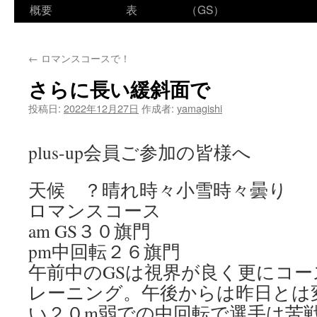
ン
概要
表
（GS）
テ
←
ロマンスコースで！
ン
さらに長い緩斜面で
ツ
投稿日:
2022年12月27日
作成者:
yamagishi
へ
ス
plus-up会員ご参加の皆様へ
キ
天候 ？晴れ時々小雪時々曇り
ッ
ロマンスコース
プ
am GS３０旗門
pm中回転２６旗門
午前中のGSは視界が良く更にコ
レーニング。午後からは昨日とは
い２０m弱での中回転で選手は苦