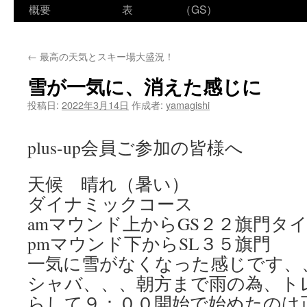
ン
概要
表
（GS）
テ
←
最高の天気とスキー場大盛況！
ン
雪が一気に、消えた感じに
ツ
投稿日:
2022年3月14日
作成者:
yamagishi
へ
ス
plus-up会員ご参加の皆様へ
キ
天候 晴れ（暑い）
ッ
ダイナミックコース
プ
amマウンド上からGS２２旗門タイ
pmマウンド下からSL３５旗門
一気に雪がなくなった感じです、
シャバ、、、朝方まで雨の為、ト
らして９：００開始で始めたのは