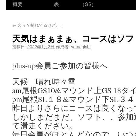
ン
概要
表
（GS）
テ
←
久々？晴れてるけど、、
ン
天気はまぁまぁ、コースはソフ
ツ
投稿日:
2022年1月3日
作成者:
yamagishi
へ
ス
plus-up会員ご参加の皆様へ
キ
天候 晴れ時々雪
ッ
am尾根GS10&マウンド上GS 18タ
プ
pm尾根SL１８&マウンド下SL３４
昨日よりさらにコースは良くなっ
しかしまだまだ、ソフト、、参加
て滑走ください。
毎日会員がほとんどなので、いつ