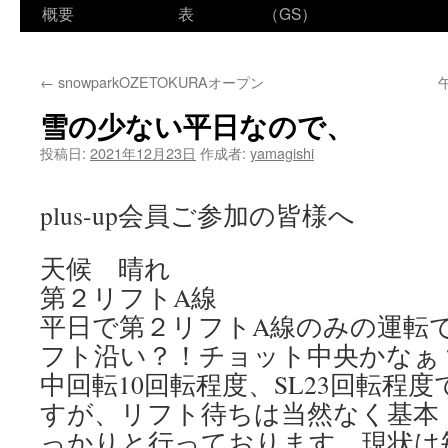
ン
概要
表
（GS）
テ
←
snowparkOZETOKURAオープン
ン
雪の少ない平日なので、
ツ
投稿日:
2021年12月23日
作成者:
yamagishi
へ
ス
plus-up会員ご参加の皆様へ
キ
天候 晴れ
ッ
第２リフトA線
プ
平日で第２リフトA線のみの運転
フト沿い？！チョット中央かなぁ
中回転10回転程度、SL23回転程
すが、リフト待ちは当然なく基本
っかりと行っております。現状は