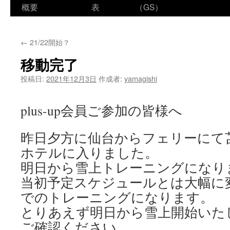
ン
概要
表
（GS）
テ
←
21/22開始？
ン
移動完了
ツ
投稿日:
2021年12月3日
作成者:
yamagishi
へ
ス
plus-up会員ご参加の皆様へ
キ
昨日夕方に仙台からフェリーにて
ッ
ホテルに入りました。
プ
明日から雪上トレーニングになり
当初予定スケジュールとは大幅に
でのトレーニングになります。
とりあえず明日から雪上開始いた
ご確認ください。