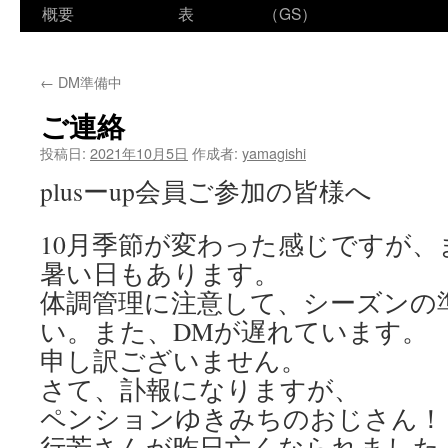
ン
概要
表
（GS）
テ
←
DM準備中
ン
ご連絡
ツ
投稿日:
2021年10月5日
作成者:
yamagishi
へ
plusーup会員ご参加の皆様へ
ス
10月季節が変わった感じですが、
キ
暑い日もあります。
ッ
体調管理に注意して、シーズンの
プ
い。また、DMが遅れています。
申し訳ございません。
さて、訃報になりますが、
ペンションゆきみちのおじさん！
行芳さんが昨日亡くなられました