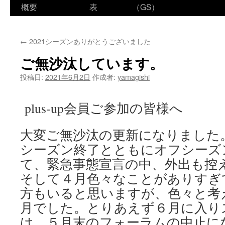
ン
概要
表
（GS）
テ
←
2021シーズンありがとうございました
ン
ご無沙汰しています。
ツ
投稿日:
2021年6月2日
作成者:
yamagishi
へ
ス
plus-up会員ご参加の皆様へ
キ
大変ご無沙汰の更新になりました
ッ
シーズン終了とともにオフシーズ
プ
て、緊急事態宣言の中、外出も控
そして４月色々なことがありすぎ
方もいると思いますが、色々と考
月でした。とりあえず６月に入り
は、５月末のフォーラムの中止に