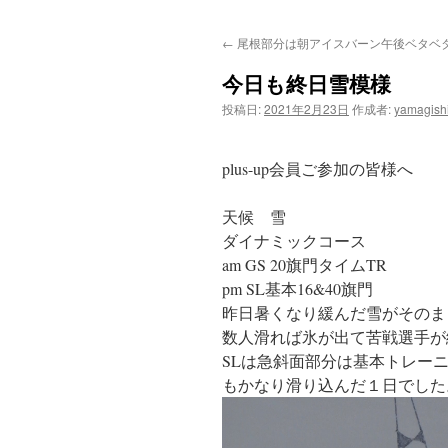
ン
←
尾根部分は朝アイスバーン午後ベタベ
テ
今日も終日雪模様
ン
投稿日:
2021年2月23日
作成者:
yamagish
ツ
へ
plus-up会員ご参加の皆様へ
ス
天候 雪
ダイナミックコース
キ
am GS 20旗門タイムTR
ッ
pm SL基本16&40旗門
昨日暑くなり緩んだ雪がそのま
プ
数人滑れば氷が出て苦戦選手が
SLは急斜面部分は基本トレーニ
もかなり滑り込んだ１日でした