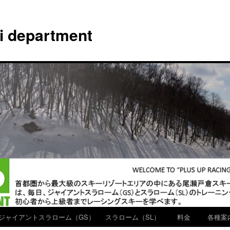
ki department
ジャイアントスラローム（GS）
スラローム（SL）
料金
各種案