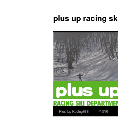
plus up racing s
Plus Up Racing概要
予定表
コ