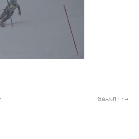
pp
タ
社会人の日！？
→