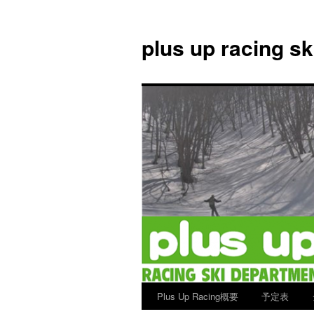
plus up racing s
Plus Up Racing概要
予定表
コ