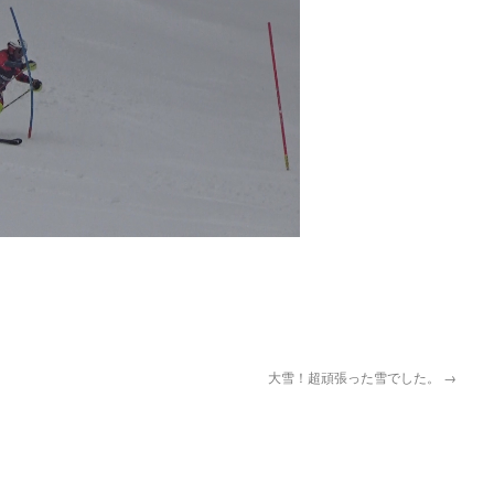
pp
大雪！超頑張った雪でした。
→