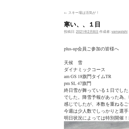
ン
←
スキー場は活気が！
テ
寒い、、１日
ン
投稿日:
2021年2月8日
作成者:
yamagishi
ツ
へ
plus-up会員ご参加の皆様へ
ス
天候 雪
ダイナミックコース
キ
am GS 18旗門タイムTR
ッ
pm SL 47旗門
終日雪が舞っている１日でした
プ
でした。降雪予報があった為、
感じでしたが、本数を重ねるご
今週は少人数でしっかりと選手
明日状況によっては特別開催！