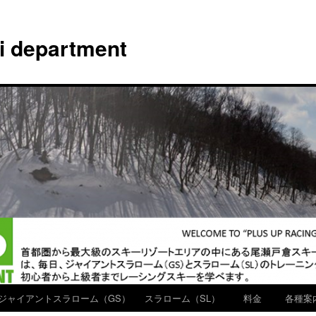
ki department
ジャイアントスラローム（GS）
スラローム（SL）
料金
各種案