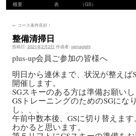
ン
概要
表
（GS）
テ
←
コース条件良好！
ン
整備清掃日
ツ
投稿日:
2021年2月2日
作成者:
yamagishi
へ
plus-up会員ご参加の皆様へ
ス
明日から連休まで、状況が整えば
キ
開催します。
ッ
SGスキーのある方は準備お願い
プ
GSトレーニングのためのSGにな
し、、、
午前中数本後、GSに切り替えま
わかると思います。
第５リフトにGSスキーの準備を