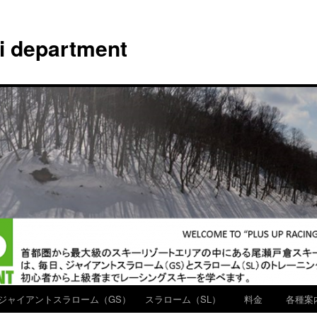
ki department
ジャイアントスラローム（GS）
スラローム（SL）
料金
各種案