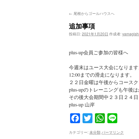
ン
←
尾根からゴールハウスへ
テ
追加事項
ン
投稿日:
2021年1月20日
作成者:
yamagish
ツ
へ
plus-up会員ご参加の皆様へ
ス
今週末はユース大会になります
12:00までの滑走になります。
キ
２２日金曜は午後からコースク
ッ
plus-upのトレーニングも午
その後大会期間中２３日２４日
プ
plus-up 山岸
Facebook
Twitter
WhatsA
Line
カテゴリー:
未分類
パーマリンク