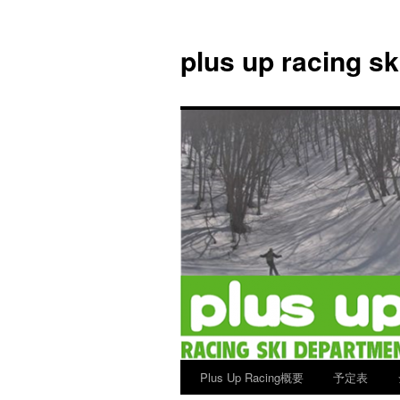
plus up racing s
Plus Up Racing概要
予定表
コ