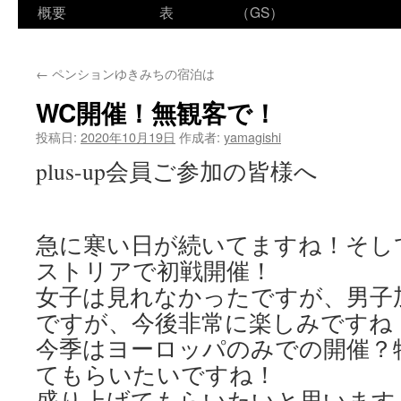
ン
概要
表
（GS）
テ
←
ペンションゆきみちの宿泊は
ン
WC開催！無観客で！
ツ
投稿日:
2020年10月19日
作成者:
yamagishi
へ
plus-up会員ご参加の皆様へ
ス
キ
急に寒い日が続いてますね！そし
ッ
ストリアで初戦開催！
プ
女子は見れなかったですが、男子加
ですが、今後非常に楽しみですね
今季はヨーロッパのみでの開催？
てもらいたいですね！
盛り上げてもらいたいと思います