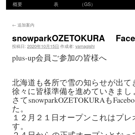
ン
概要
表
（GS）
テ
←
追加案内
ン
snowparkOZETOKURA Fac
ツ
投稿日:
2020年10月15日
作成者:
yamagishi
へ
plus-up会員ご参加の皆様へ
ス
キ
北海道も各所で雪の知らせが出て
ッ
徐々に皆様準備を進めていきまし
プ
さてsnowparkOZETOKURAもFac
た。
１２月２１日オープンこれはプレ
す。
２４日からの正式オープンとなっ