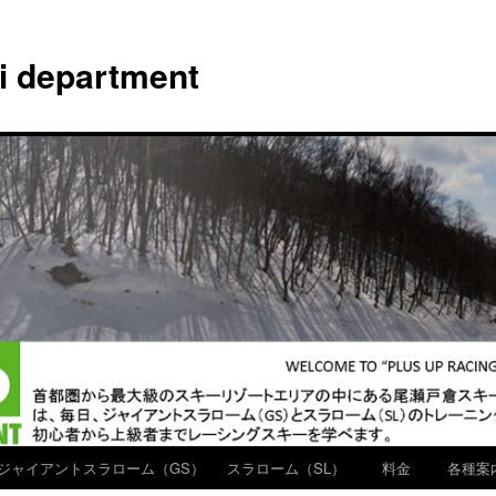
ki department
ジャイアントスラローム（GS）
スラローム（SL）
料金
各種案