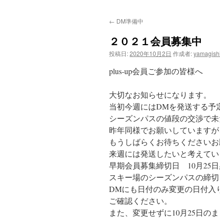
ン
←
DM準備中
テ
２０２１会員募集中
ン
投稿日:
2020年10月2日
作成者:
yamagish
ツ
plus-up会員ご参加の皆様へ
へ
大切なお知らせになります。
ス
当初今週にはDMを発送する予
シーズンパスの値段の交渉で未
キ
昨年同様でお願いしていますが
ッ
もうしばらくお待ちくださいお
来週には発送したいと考えてい
プ
早期会員募集締切日 10月25
スキー場のシーズンパスの締切
DMにも日付のみ変更の日付入
ご確認ください。
また、変更せずに10月25日の