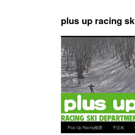
plus up racing s
Plus Up Racing概要
予定表
コ