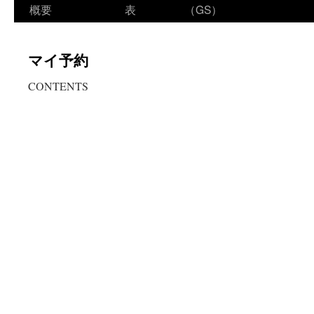
ン
概要
表
（GS）
テ
マイ予約
ン
CONTENTS
ツ
へ
ス
キ
ッ
プ